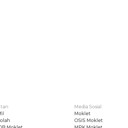
tan
Media Sosial
il
Moklet
olah
OSIS Moklet
DB Moklet
MPK Moklet