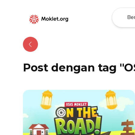
Be
Moklet
Organization:
SMK Telkom
Malang
Post dengan tag "
O