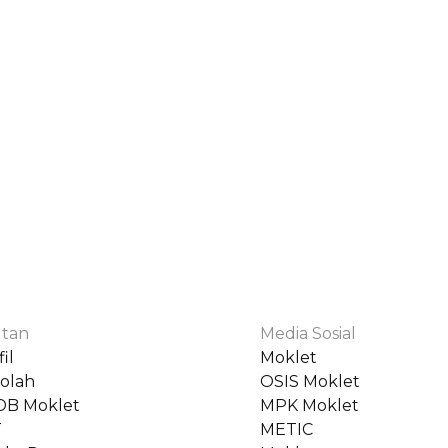
tan
Media Sosial
il
Moklet
olah
OSIS Moklet
DB Moklet
MPK Moklet
T
METIC