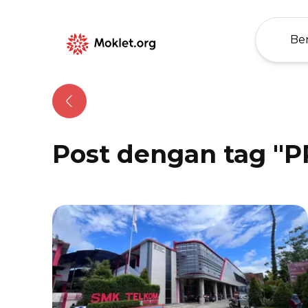
Be
Moklet
Organization:
SMK Telkom
Malang
Post dengan tag "
P