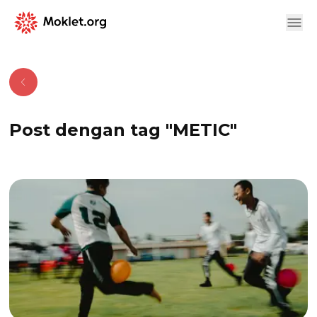
Moklet
Organization:
SMK Telkom
Malang
Post dengan tag "
METIC
"