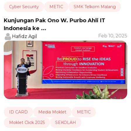
Cyber Security
METIC
SMK Telkom Malang
Kunjungan Pak Ono W. Purbo Ahli IT
Indonesia ke ...
Feb 10, 2025
Hafidz Agil
ID CARD
Media Moklet
METIC
Moklet Click 2025
SEKOLAH