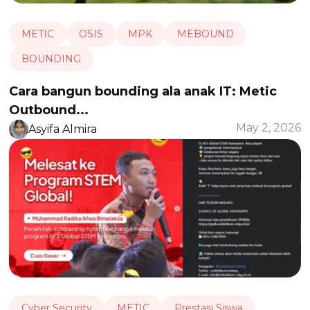
METIC
OSIS
MPK
MEBOUND
BOUNDING
Cara bangun bounding ala anak IT: Metic
Outbound...
May 2, 2026
Asyifa Almira
Cyber Security
METIC
Prestasi Siswa